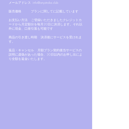
メールアドレス
info@anystroke.club
販売価格 プランに関してに記載しています
お支払い方法 ご登録いただきましたクレジットカ
ードから月定額分を毎月20日に決済します。それ以
外に現金、口座引落も可能です
商品の引き渡し時期 決済後にサービスを受けれま
す。
返品・キャンセル 月額プラン契約後当サービスの
説明に虚偽があった場合、30日以内のお申し出によ
り全額を返金いたします。